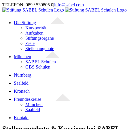
Zum
TELEFON: 089 / 539805 0
|
info@sabel.com
Inhalt
springen
Die Stiftung
Kurzporträt
Aufgaben
Stiftungsorgane
Ziele
Stellenangebote
München
SABEL Schulen
GBS Schulen
Nürnberg
Saalfeld
Kronach
Freundeskreise
München
Saalfeld
Kontakt
Stellenangebote & Karriere bei SABEL