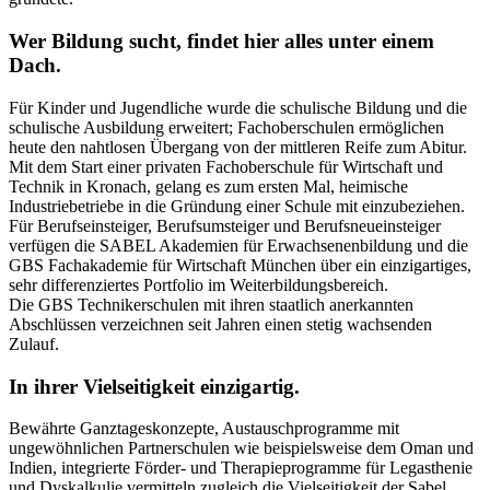
W
er Bildung sucht, findet hier alles unter einem
Dach.
Für Kinder und Jugendliche wurde die schulische Bildung und die
schulische Ausbildung erweitert; Fachoberschulen ermöglichen
heute den nahtlosen Übergang von der mittleren Reife zum Abitur.
Mit dem Start einer privaten Fachoberschule für Wirtschaft und
Technik in Kronach, gelang es zum ersten Mal, heimische
Industriebetriebe in die Gründung einer Schule mit einzubeziehen.
Für Berufseinsteiger, Berufsumsteiger und Berufsneueinsteiger
verfügen die SABEL Akademien für Erwachsenenbildung und die
GBS Fachakademie für Wirtschaft München über ein einzigartiges,
sehr differenziertes Portfolio im Weiterbildungsbereich.
Die GBS Technikerschulen mit ihren staatlich anerkannten
Abschlüssen verzeichnen seit Jahren einen stetig wachsenden
Zulauf.
I
n ihrer Vielseitigkeit einzigartig.
Bewährte Ganztageskonzepte, Austauschprogramme mit
ungewöhnlichen Partnerschulen wie beispielsweise dem Oman und
Indien, integrierte Förder- und Therapieprogramme für Legasthenie
und Dyskalkulie vermitteln zugleich die Vielseitigkeit der Sabel