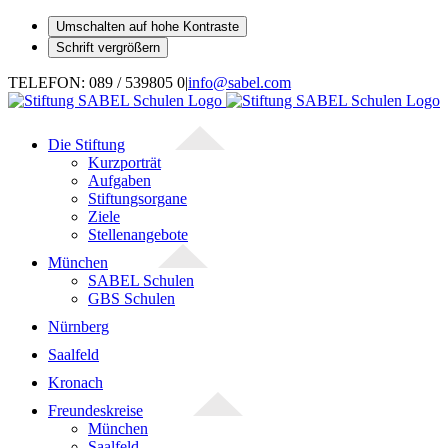
Umschalten auf hohe Kontraste
Schrift vergrößern
Zum
TELEFON: 089 / 539805 0
|
info@sabel.com
Inhalt
springen
Die Stiftung
Kurzporträt
Aufgaben
Stiftungsorgane
Ziele
Stellenangebote
München
SABEL Schulen
GBS Schulen
Nürnberg
Saalfeld
Kronach
Freundeskreise
München
Saalfeld